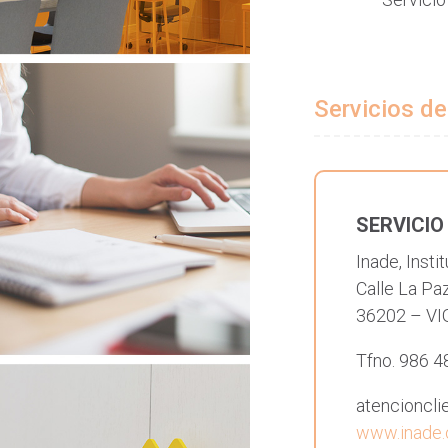
Servicios d
SERVICIO
Inade, Insti
Calle La Paz
36202 – VI
Tfno. 986 4
atencioncli
www.inade.