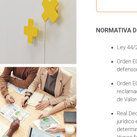
NORMATIVA D
Ley 44/2
Orden EC
defensor
Orden EC
reclamac
de Valor
Real Dec
jurídico
determin