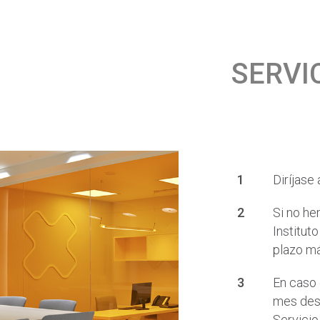
SERVI
Diríjase
Si no he
Institut
plazo m
En caso 
mes desd
Servicio