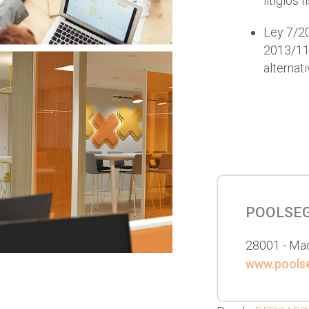
litigios f
Ley 7/20
2013/11/
alternat
POOLSEGU
28001 -
Mad
www.pools