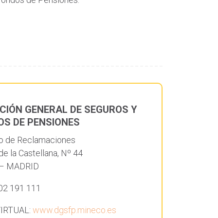
CIÓN GENERAL DE SEGUROS Y
OS DE PENSIONES
io de Reclamaciones
e la Castellana, Nº 44
 – MADRID
902 191 111
VIRTUAL:
www.dgsfp.mineco.es