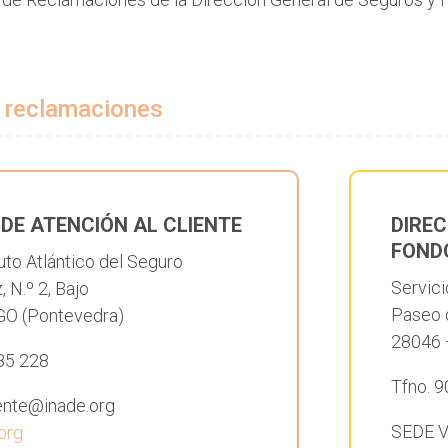
e reclamaciones
 DE ATENCIÓN AL CLIENTE
DIREC
FOND
tuto Atlántico del Seguro
Servic
, N.º 2, Bajo
Paseo d
GO (Pontevedra)
28046
85 228
Tfno. 
ente@inade.org
SEDE 
org