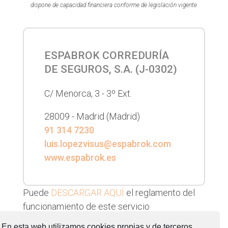
dispone de capacidad financiera conforme de legislación vigente
ESPABROK CORREDURÍA
DE SEGUROS, S.A. (
J-0302
)
C/ Menorca, 3 - 3º Ext.
28009 -
Madrid
(Madrid)
91 314 7230
luis.lopezvisus@espabrok.com
www.espabrok.es
Puede
DESCARGAR AQUÍ
el reglamento del
funcionamiento de este servicio
Puede
DESCARGAR AQUÍ
el formulario para la
En esta web utilizamos cookies propias y de terceros